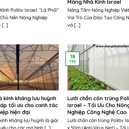
Màng Nhà Kính Israel
nh Politiv Israel: “Lá Phổi”
Nâng Tầm Nông Nghiệp Việ
Cho Nền Nông Nghiệp
Vai Trò Của Đào Tạo Công 
...]
và [...]
18
Th5
 kính kháng lưu huỳnh
Lưới chắn côn trùng Poli
háp tối ưu cho canh tác
Israel – Tối Ưu Cho Nôn
iệp hiện đại
Nghiệp Công Nghệ Cao
ính kháng lưu huỳnh là giải
Lưới chắn côn trùng Politiv I
yếu cho các mô hình [...]
x 50m (Anti-Virus Net) – Tối