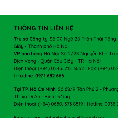
THÔNG TIN LIÊN HỆ
Trụ sở Công ty:
Số 07, Ngõ 28 Trần Thái Tông 
Giấy - Thành phố Hà Nội
VP bán hàng Hà Nội:
Số 2/28 Nguyễn Khả Trạc
Dịch Vọng - Quận Cầu Giấy - TP. Hà Nội
Điện thoại: (+84) 0243. 212 3662 I Fax: (+84) 02
I
Hotline: 0971 682 666
Tại TP. Hồ Chí Minh:
Số 68/9 Tân Phú 2 - Phường
Thị xã Dĩ An - Bình Dương
Điện thoại: (+84) 0650. 373 8519 I Hotline: 0938
Email:
congnghetuoibinhminh@gmail.com