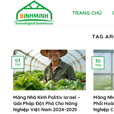
Skip
to
TRANG CHỦ
content
TAG AR
03
30
Th7
Th6
Màng Nhà Kính Politiv Israel –
Màng Nhà 
Giải Pháp Đột Phá Cho Nông
Phổi Ho
Nghiệp Việt Nam 2024-2025
Nghiệp C