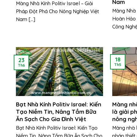
Nam
Màng Nhà Kính Politiv Israel – Giải
Màng Nhà Kí
Pháp Đột Phá Cho Nông Nghiệp Việt
Hoàn Hảo 
Nam [...]
Công Nghệ [
18
23
Th5
Th6
Bạt Nhà Kính Politiv Israel: Kiến
Màng nhà
Tạo Niềm Tin, Nâng Tầm Bữa
là giải p
Ăn Sạch Cho Gia Đình Việt
nông ngh
Bạt Nhà Kính Politiv Israel: Kiến Tạo
Màng nhà k
Niềm Tin, Nâng Tầm Bữa Ăn Sạch Cho
pháp thiết 