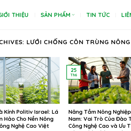
GIỚI THIỆU
SẢN PHẨM
TIN TỨC
LIÊ
CHIVES:
LƯỚI CHỐNG CÔN TRÙNG NÔNG
25
Th6
Kính Politiv Israel: Lá
Nâng Tầm Nông Nghiệp
àn Hảo Cho Nền Nông
Nam: Vai Trò Của Đào 
ông Nghệ Cao Việt
Công Nghệ Cao và Ưu T