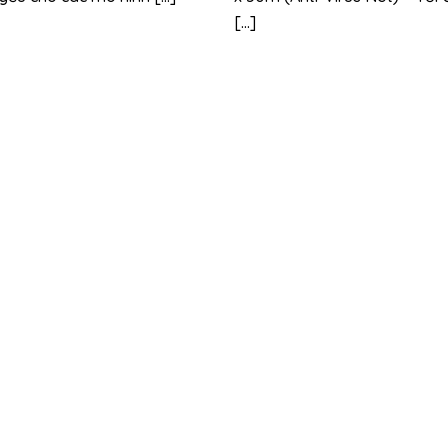
[...]