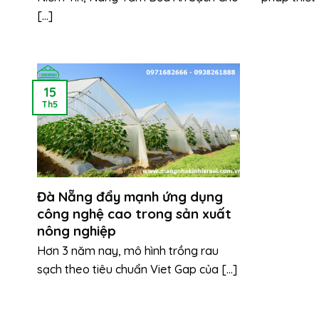
[...]
15
Th5
Đà Nẵng đẩy mạnh ứng dụng
công nghệ cao trong sản xuất
nông nghiệp
Hơn 3 năm nay, mô hình trồng rau
sạch theo tiêu chuẩn Viet Gap của [...]