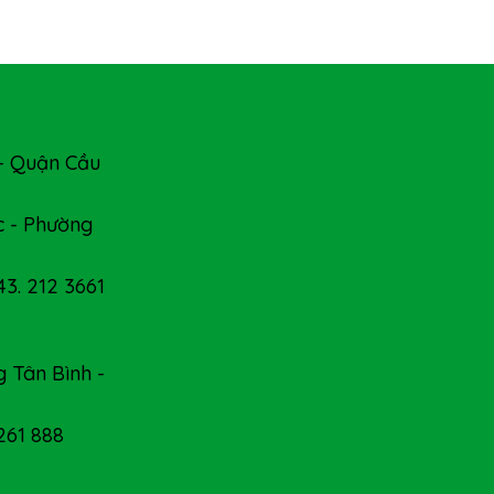
- Quận Cầu
 - Phường
43. 212 3661
 Tân Bình -
 261 888