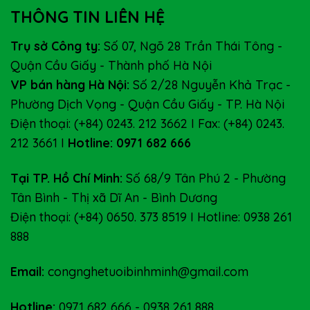
THÔNG TIN LIÊN HỆ
Trụ sở Công ty:
Số 07, Ngõ 28 Trần Thái Tông -
Quận Cầu Giấy - Thành phố Hà Nội
VP bán hàng Hà Nội:
Số 2/28 Nguyễn Khả Trạc -
Phường Dịch Vọng - Quận Cầu Giấy - TP. Hà Nội
Điện thoại: (+84) 0243. 212 3662 I Fax: (+84) 0243.
212 3661 I
Hotline: 0971 682 666
Tại TP. Hồ Chí Minh:
Số 68/9 Tân Phú 2 - Phường
Tân Bình - Thị xã Dĩ An - Bình Dương
Điện thoại: (+84) 0650. 373 8519 I Hotline: 0938 261
888
Email:
congnghetuoibinhminh@gmail.com
Hotline:
0971 682 666
-
0938 261 888