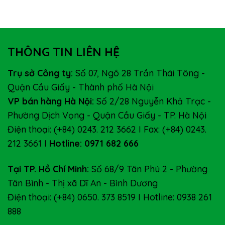
THÔNG TIN LIÊN HỆ
Trụ sở Công ty:
Số 07, Ngõ 28 Trần Thái Tông -
Quận Cầu Giấy - Thành phố Hà Nội
VP bán hàng Hà Nội:
Số 2/28 Nguyễn Khả Trạc -
Phường Dịch Vọng - Quận Cầu Giấy - TP. Hà Nội
Điện thoại: (+84) 0243. 212 3662 I Fax: (+84) 0243.
212 3661 I
Hotline: 0971 682 666
Tại TP. Hồ Chí Minh:
Số 68/9 Tân Phú 2 - Phường
Tân Bình - Thị xã Dĩ An - Bình Dương
Điện thoại: (+84) 0650. 373 8519 I Hotline: 0938 261
888