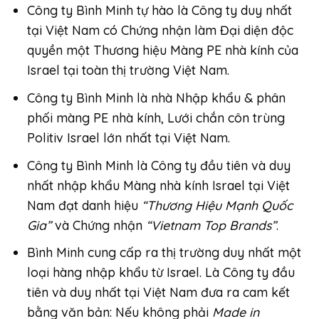
Công ty Bình Minh
tự hào là Công ty duy nhất
tại Việt Nam có Chứng nhận làm Đại diện độc
quyền một Thương hiệu Màng PE nhà kính của
Israel tại toàn thị trường Việt Nam.
Công ty Bình Minh là nhà Nhập khẩu & phân
phối
màng PE nhà kính
,
Lưới chắn côn trùng
Politiv Israel lớn nhất tại Việt Nam.
Công ty Bình Minh là Công ty đầu tiên và duy
nhất nhập khẩu Màng nhà kính Israel tại Việt
Nam đạt danh hiệu
“
Thương Hiệu Mạnh Quốc
Gia
”
và Chứng nhận
“
Vietnam Top Brands
”
.
Bình Minh cung cấp ra thị trường duy nhất một
loại hàng nhập khẩu từ Israel. Là Công ty đầu
tiên và duy nhất tại Việt Nam đưa ra cam kết
bằng văn bản: Nếu không phải
Made in