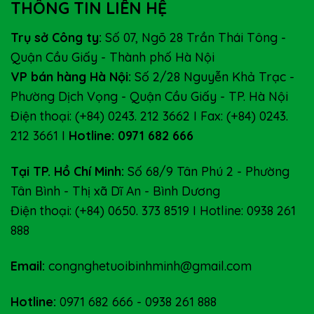
THÔNG TIN LIÊN HỆ
Trụ sở Công ty:
Số 07, Ngõ 28 Trần Thái Tông -
Quận Cầu Giấy - Thành phố Hà Nội
VP bán hàng Hà Nội:
Số 2/28 Nguyễn Khả Trạc -
Phường Dịch Vọng - Quận Cầu Giấy - TP. Hà Nội
Điện thoại: (+84) 0243. 212 3662 I Fax: (+84) 0243.
212 3661 I
Hotline: 0971 682 666
Tại TP. Hồ Chí Minh:
Số 68/9 Tân Phú 2 - Phường
Tân Bình - Thị xã Dĩ An - Bình Dương
Điện thoại: (+84) 0650. 373 8519 I Hotline: 0938 261
888
Email:
congnghetuoibinhminh@gmail.com
Hotline:
0971 682 666
-
0938 261 888