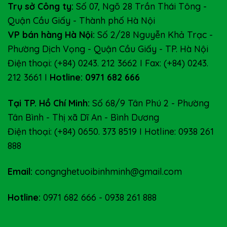
Trụ sở Công ty:
Số 07, Ngõ 28 Trần Thái Tông -
Quận Cầu Giấy - Thành phố Hà Nội
VP bán hàng Hà Nội:
Số 2/28 Nguyễn Khả Trạc -
Phường Dịch Vọng - Quận Cầu Giấy - TP. Hà Nội
Điện thoại: (+84) 0243. 212 3662 I Fax: (+84) 0243.
212 3661 I
Hotline: 0971 682 666
Tại TP. Hồ Chí Minh:
Số 68/9 Tân Phú 2 - Phường
Tân Bình - Thị xã Dĩ An - Bình Dương
Điện thoại: (+84) 0650. 373 8519 I Hotline: 0938 261
888
Email:
congnghetuoibinhminh@gmail.com
Hotline:
0971 682 666
-
0938 261 888