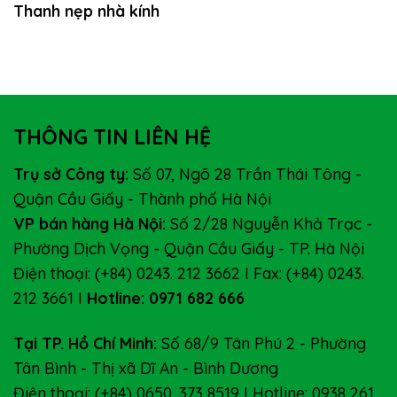
Thanh nẹp nhà kính
THÔNG TIN LIÊN HỆ
Trụ sở Công ty:
Số 07, Ngõ 28 Trần Thái Tông -
Quận Cầu Giấy - Thành phố Hà Nội
VP bán hàng Hà Nội:
Số 2/28 Nguyễn Khả Trạc -
Phường Dịch Vọng - Quận Cầu Giấy - TP. Hà Nội
Điện thoại: (+84) 0243. 212 3662 I Fax: (+84) 0243.
212 3661 I
Hotline: 0971 682 666
Tại TP. Hồ Chí Minh:
Số 68/9 Tân Phú 2 - Phường
Tân Bình - Thị xã Dĩ An - Bình Dương
Điện thoại: (+84) 0650. 373 8519 I Hotline: 0938 261