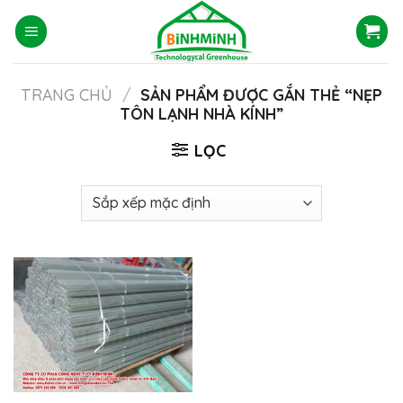
Skip
to
content
TRANG CHỦ
/
SẢN PHẨM ĐƯỢC GẮN THẺ “NẸP
TÔN LẠNH NHÀ KÍNH”
LỌC