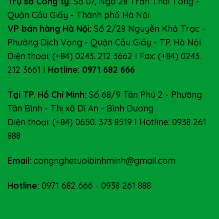
Trụ sở Công ty:
Số 07, Ngõ 28 Trần Thái Tông -
Quận Cầu Giấy - Thành phố Hà Nội
VP bán hàng Hà Nội:
Số 2/28 Nguyễn Khả Trạc -
Phường Dịch Vọng - Quận Cầu Giấy - TP. Hà Nội
Điện thoại: (+84) 0243. 212 3662 I Fax: (+84) 0243.
212 3661 I
Hotline: 0971 682 666
Tại TP. Hồ Chí Minh:
Số 68/9 Tân Phú 2 - Phường
Tân Bình - Thị xã Dĩ An - Bình Dương
Điện thoại: (+84) 0650. 373 8519 I Hotline: 0938 261
888
Email:
congnghetuoibinhminh@gmail.com
Hotline:
0971 682 666
-
0938 261 888