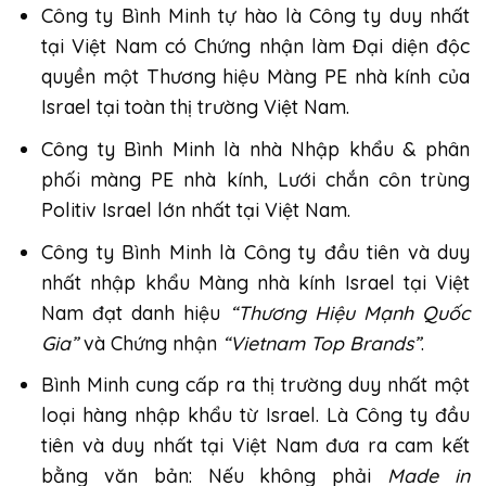
Công ty Bình Minh
tự hào là Công ty duy nhất
tại Việt Nam có Chứng nhận làm Đại diện độc
quyền một Thương hiệu Màng PE nhà kính của
Israel tại toàn thị trường Việt Nam.
Công ty Bình Minh là nhà Nhập khẩu & phân
phối
màng PE nhà kính
,
Lưới chắn côn trùng
Politiv Israel lớn nhất tại Việt Nam.
Công ty Bình Minh là Công ty đầu tiên và duy
nhất nhập khẩu Màng nhà kính Israel tại Việt
Nam đạt danh hiệu
“
Thương Hiệu Mạnh Quốc
Gia
”
và Chứng nhận
“
Vietnam Top Brands
”
.
Bình Minh cung cấp ra thị trường duy nhất một
loại hàng nhập khẩu từ Israel. Là Công ty đầu
tiên và duy nhất tại Việt Nam đưa ra cam kết
bằng văn bản: Nếu không phải
Made in